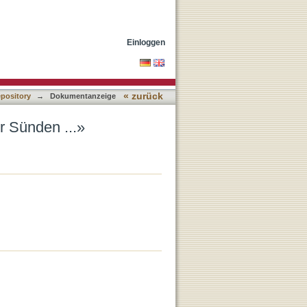
Einloggen
« zurück
epository
→
Dokumentanzeige
r Sünden ...»