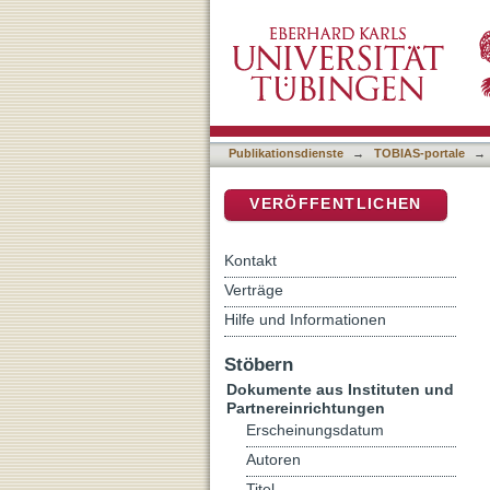
«... Gemeinschaft der Hei
DSpace Repositorium (Manakin b
Publikationsdienste
→
TOBIAS-portale
→
VERÖFFENTLICHEN
Kontakt
Verträge
Hilfe und Informationen
Stöbern
Dokumente aus Instituten und
Partnereinrichtungen
Erscheinungsdatum
Autoren
Titel