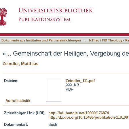
ligen, Vergebung der Sünden ...»
asiert)
Dokumente aus Instituten und Partnereinrichtungen
→
IxTheo / FID Theology - R
«... Gemeinschaft der Heiligen, Vergebung de
Zeindler, Matthias
Dateien:
Zeindler_111.pdf
999. KB
PDF
Aufrufstatistik
Zitierfähiger Link (URI):
http://hdl.handle.net/10900/176874
http://dx.doi.org/10.15496/publikation-118198
Dokumentart:
Buch