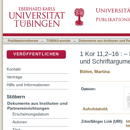
1 Kor 11,2–16 : – Beobachtungen zur paulinis
DSpace Repositorium (Manakin basiert)
Korintherbrief
Publikationsdienste
→
TOBIAS-portale
→
Dokumente aus Instituten und Pa
1 Kor 11,2–16 : –
VERÖFFENTLICHEN
und Schriftargumen
Kontakt
Böhm, Martina
Verträge
Hilfe und Informationen
Dateien:
Stöbern
Dokumente aus Instituten und
Partnereinrichtungen
Aufrufstatistik
Erscheinungsdatum
Zitierfähiger Link (URI):
ht
Autoren
ht
Titel