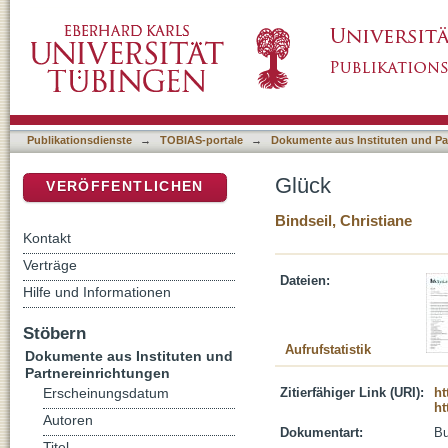
Glück
DSpace Repositorium (Manakin basiert)
Publikationsdienste
→
TOBIAS-portale
→
Dokumente aus Instituten und Pa
Glück
VERÖFFENTLICHEN
Bindseil, Christiane
Kontakt
Verträge
Dateien:
Hilfe und Informationen
Stöbern
Aufrufstatistik
Dokumente aus Instituten und
Partnereinrichtungen
Zitierfähiger Link (URI):
ht
Erscheinungsdatum
ht
Autoren
Dokumentart:
B
Titel