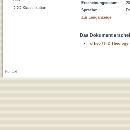
Erscheinungsdatum:
20
DDC-Klassifikation
Sprache:
De
Zur Langanzeige
Das Dokument erschein
IxTheo / FID Theology 
Kontakt