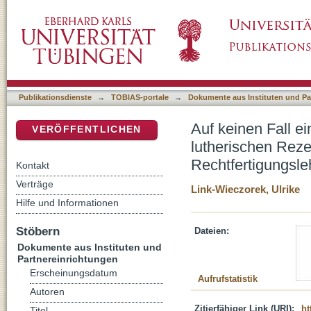
Auf keinen Fall ein Heilsprozess? : Überlegu
DSpace Repositorium (Manakin basiert)
"Gemeinsamen Erklärung zur Rechtfertigungs
Publikationsdienste
→
TOBIAS-portale
→
Dokumente aus Instituten und Pa
Auf keinen Fall e
VERÖFFENTLICHEN
lutherischen Rez
Rechtfertigungsle
Kontakt
Verträge
Link-Wieczorek, Ulrike
Hilfe und Informationen
Stöbern
Dateien:
Dokumente aus Instituten und
Partnereinrichtungen
Erscheinungsdatum
Aufrufstatistik
Autoren
Zitierfähiger Link (URI):
ht
Titel