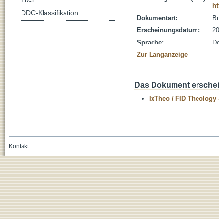
ht
DDC-Klassifikation
Dokumentart:
B
Erscheinungsdatum:
20
Sprache:
De
Zur Langanzeige
Das Dokument erschein
IxTheo / FID Theology 
Kontakt