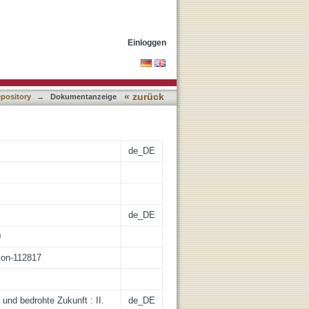
rtige Situation
Einloggen
« zurück
epository
→
Dokumentanzeige
de_DE
de_DE
0
tion-112817
 und bedrohte Zukunft : II.
de_DE