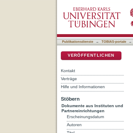
Christentum im Irak - reic
DSpace Repositorium (Manakin b
Publikationsdienste
→
TOBIAS-portale
→
VERÖFFENTLICHEN
Kontakt
Verträge
Hilfe und Informationen
Stöbern
Dokumente aus Instituten und
Partnereinrichtungen
Erscheinungsdatum
Autoren
Titel