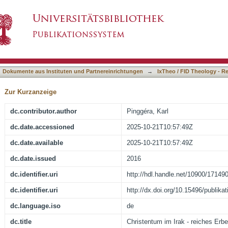
hes Erbe und bedrohte Zukunft : II. die gegenwä
asiert)
Dokumente aus Instituten und Partnereinrichtungen
→
IxTheo / FID Theology - R
Zur Kurzanzeige
dc.contributor.author
Pinggéra, Karl
dc.date.accessioned
2025-10-21T10:57:49Z
dc.date.available
2025-10-21T10:57:49Z
dc.date.issued
2016
dc.identifier.uri
http://hdl.handle.net/10900/17149
dc.identifier.uri
http://dx.doi.org/10.15496/publika
dc.language.iso
de
dc.title
Christentum im Irak - reiches Erbe