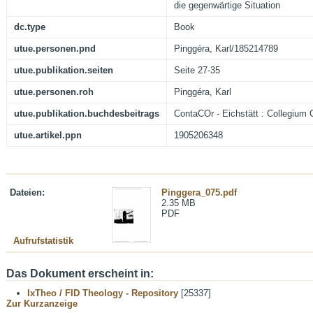
die gegenwärtige Situation
dc.type
Book
utue.personen.pnd
Pinggéra, Karl/185214789
utue.publikation.seiten
Seite 27-35
utue.personen.roh
Pinggéra, Karl
utue.publikation.buchdesbeitrags
ContaCOr - Eichstätt : Collegium 
utue.artikel.ppn
1905206348
Dateien:
Pinggera_075.pdf
2.35 MB
PDF
Aufrufstatistik
Das Dokument erscheint in:
IxTheo / FID Theology - Repository
[25337]
Zur Kurzanzeige