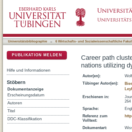
Career path clustering of elite soccer playe
DSpace Repositorium (Manakin basiert)
warping
Universitätsbibliographie
→
6 Wirtschafts- und Sozialwissenschaftliche Fakul
PUBLIKATION MELDEN
Career path clust
nations utilizing 
Hilfe und Informationen
Autor(en):
Wolf
Stöbern
Tübinger Autor(en):
Bie
Dokumentanzeige
Leyh
Erscheinungsdatum
Erschienen in:
Jour
264
Autoren
Sprache:
Engl
Titel
Referenz zum
http
DDC-Klassifikation
Volltext:
Dokumentart:
Wiss