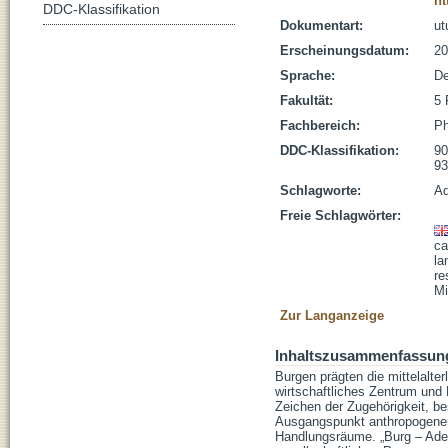
ht
DDC-Klassifikation
Dokumentart:
ut
Erscheinungsdatum:
20
Sprache:
De
Fakultät:
5 
Fachbereich:
Ph
DDC-Klassifikation:
90
93
Schlagworte:
Ad
Freie Schlagwörter:
ca
la
re
Mi
Zur Langanzeige
Inhaltszusammenfassun
Burgen prägten die mittelalter
wirtschaftliches Zentrum und 
Zeichen der Zugehörigkeit, b
Ausgangspunkt anthropogener
Handlungsräume. „Burg – Adel