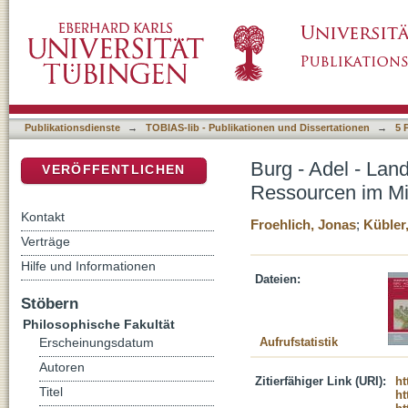
Burg - Adel - Landschaft. Burgen als landsc
DSpace Repositorium (Manakin basiert)
Publikationsdienste
→
TOBIAS-lib - Publikationen und Dissertationen
→
5 
Burg - Adel - Lan
VERÖFFENTLICHEN
Ressourcen im Mit
Kontakt
Froehlich, Jonas
;
Kübler,
Verträge
Hilfe und Informationen
Dateien:
Stöbern
Philosophische Fakultät
Aufrufstatistik
Erscheinungsdatum
Autoren
Zitierfähiger Link (URI):
ht
Titel
ht