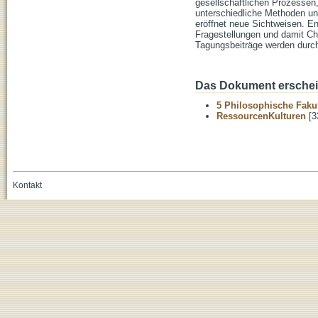
gesellschaftlichen Prozessen,
unterschiedliche Methoden un
eröffnet neue Sichtweisen. Ent
Fragestellungen und damit Ch
Tagungsbeiträge werden durch
Das Dokument erschein
5 Philosophische Fakul
RessourcenKulturen
[3
Kontakt