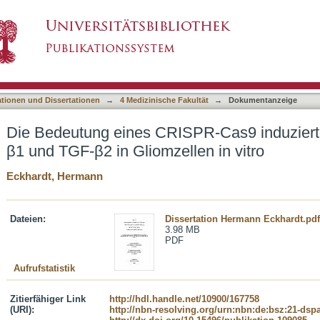
SPR-Cas9 induzierten Knockouts von TGF-β1 
asiert)
ationen und Dissertationen
→
4 Medizinische Fakultät
→
Dokumentanzeige
Die Bedeutung eines CRISPR-Cas9 induzier
β1 und TGF-β2 in Gliomzellen in vitro
Eckhardt, Hermann
Dateien:
Dissertation Hermann Eckhardt.pdf
3.98 MB
PDF
Aufrufstatistik
Zitierfähiger Link
http://hdl.handle.net/10900/167758
(URI):
http://nbn-resolving.org/urn:nbn:de:bsz:21-dsp