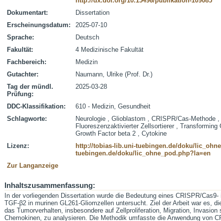
http://dx.doi.org/10.15496/publikation-109085
Dokumentart:
Dissertation
Erscheinungsdatum:
2025-07-10
Sprache:
Deutsch
Fakultät:
4 Medizinische Fakultät
Fachbereich:
Medizin
Gutachter:
Naumann, Ulrike (Prof. Dr.)
Tag der mündl.
2025-03-28
Prüfung:
DDC-Klassifikation:
610 - Medizin, Gesundheit
Schlagworte:
Neurologie , Glioblastom , CRISPR/Cas-Methode , 
Fluoreszenzaktivierter Zellsortierer , Transforming
Growth Factor beta 2 , Cytokine
Lizenz:
http://tobias-lib.uni-tuebingen.de/doku/lic_oh
tuebingen.de/doku/lic_ohne_pod.php?la=en
Zur Langanzeige
Inhaltszusammenfassung:
In der vorliegenden Dissertation wurde die Bedeutung eines CRISPR/Cas9-
TGF-β2 in murinen GL261-Gliomzellen untersucht. Ziel der Arbeit war es, d
das Tumorverhalten, insbesondere auf Zellproliferation, Migration, Invasion
Chemokinen, zu analysieren. Die Methodik umfasste die Anwendung von 