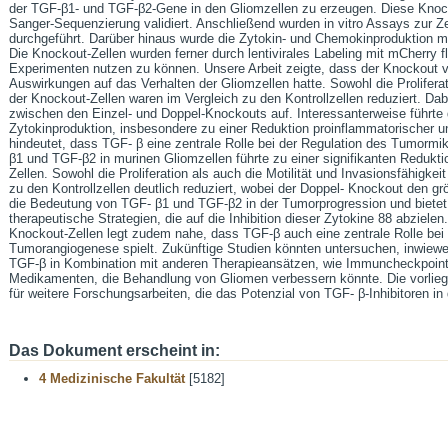
der TGF-β1- und TGF-β2-Gene in den Gliomzellen zu erzeugen. Diese Kno
Sanger-Sequenzierung validiert. Anschließend wurden in vitro Assays zur Zel
durchgeführt. Darüber hinaus wurde die Zytokin- und Chemokinproduktion mi
Die Knockout-Zellen wurden ferner durch lentivirales Labeling mit mCherry f
Experimenten nutzen zu können. Unsere Arbeit zeigte, dass der Knockout 
Auswirkungen auf das Verhalten der Gliomzellen hatte. Sowohl die Proliferati
der Knockout-Zellen waren im Vergleich zu den Kontrollzellen reduziert. Dab
zwischen den Einzel- und Doppel-Knockouts auf. Interessanterweise führte
Zytokinproduktion, insbesondere zu einer Reduktion proinflammatorischer u
hindeutet, dass TGF- β eine zentrale Rolle bei der Regulation des Tumormi
β1 und TGF-β2 in murinen Gliomzellen führte zu einer signifikanten Redukt
Zellen. Sowohl die Proliferation als auch die Motilität und Invasionsfähigke
zu den Kontrollzellen deutlich reduziert, wobei der Doppel- Knockout den grö
die Bedeutung von TGF- β1 und TGF-β2 in der Tumorprogression und bietet 
therapeutische Strategien, die auf die Inhibition dieser Zytokine 88 abziele
Knockout-Zellen legt zudem nahe, dass TGF-β auch eine zentrale Rolle be
Tumorangiogenese spielt. Zukünftige Studien könnten untersuchen, inwie
TGF-β in Kombination mit anderen Therapieansätzen, wie Immuncheckpoint-I
Medikamenten, die Behandlung von Gliomen verbessern könnte. Die vorliegen
für weitere Forschungsarbeiten, die das Potenzial von TGF- β-Inhibitoren in
Das Dokument erscheint in:
4 Medizinische Fakultät
[5182]