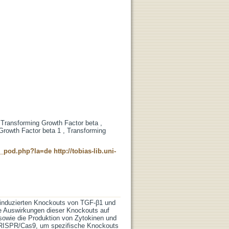
Transforming Growth Factor beta ,
 Growth Factor beta 1 , Transforming
ne_pod.php?la=de
http://tobias-lib.uni-
 induzierten Knockouts von TGF-β1 und
ie Auswirkungen dieser Knockouts auf
 sowie die Produktion von Zytokinen und
CRISPR/Cas9, um spezifische Knockouts