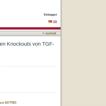
und TGF-β2 in
Einloggen
« zurück
ten Knockouts von TGF-
ace-1677583