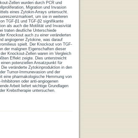
ckout-Zellen wurden durch PCR und
lproliferation, Migration und Invasion
ttels eines Zytokin-Arrays untersucht.
luoreszenzmarkiert, um sie in weiteren
von TGF-β1 und TGF-β2 signifikante
on als auch die Motilität und Invasivität
ei traten deutliche Unterschiede
 der Knockout auch zu einer veränderten
nd angiogener Zytokine, was darauf
kromilieus spielt. Der Knockout von TGF-
ion der malignen Eigenschaften dieser
it der Knockout-Zellen waren im Vergleich
ßten Effekt zeigte. Dies unterstreicht
einen potenziellen Ansatzpunkt für
n. Die veränderte Zytokinproduktion in den
i der Tumor-Immunevasion und der
weit eine pharmakologische Hemmung von
nhibitoren oder anti-angiogenen
de Arbeit liefert wichtige Grundlagen
 der Krebstherapie untersuchen.