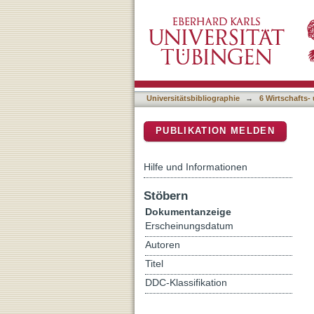
Raus aus den Silos! : Rus
DSpace Repositorium (Manakin b
der Internationalen Bezi
Universitätsbibliographie
→
6 Wirtschafts-
PUBLIKATION MELDEN
Hilfe und Informationen
Stöbern
Dokumentanzeige
Erscheinungsdatum
Autoren
Titel
DDC-Klassifikation