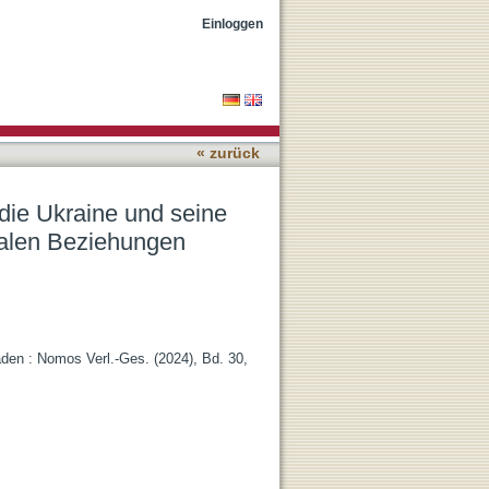
sequenzen für die Theorie
Einloggen
« zurück
 die Ukraine und seine
nalen Beziehungen
aden : Nomos Verl.-Ges. (2024), Bd. 30,