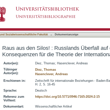
slands Überfall auf die Ukraine und seine Kon
asiert)
ehungen
 und Sozialwissenschaftliche Fakultät
→
Dokumentanzeige
Raus aus den Silos! : Russlands Überfall auf
Konsequenzen für die Theorie der Internatio
Autor(en):
Diez, Thomas
;
Hasenclever, Andreas
Tübinger
Diez, Thomas
Autor(en):
Hasenclever, Andreas
Erschienen in:
Zeitschrift für internationale Beziehungen - Baden-B
H. 2, S. 16-45
Sprache:
Deutsch
Referenz zum
https://doi.org/10.5771/0946-7165-2024-2-15
Volltext:
Dokumentart:
Wissenschaftlicher Artikel