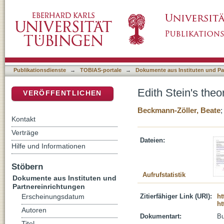
Edith Stein's theory of the person in her Mü
DSpace Repositorium (Manakin basiert)
Publikationsdienste
→
TOBIAS-portale
→
Dokumente aus Instituten und Pa
Edith Stein's the
VERÖFFENTLICHEN
Beckmann-Zöller, Beate
Kontakt
Verträge
Dateien:
Hilfe und Informationen
Stöbern
Aufrufstatistik
Dokumente aus Instituten und
Partnereinrichtungen
Zitierfähiger Link (URI):
ht
Erscheinungsdatum
ht
Autoren
Dokumentart:
B
Titel