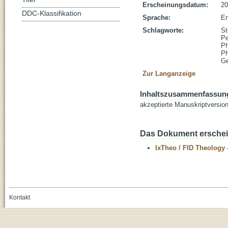
Erscheinungsdatum:
20
DDC-Klassifikation
Sprache:
En
Schlagworte:
St
Pe
Ph
Ph
Ge
Zur Langanzeige
Inhaltszusammenfassun
akzeptierte Manuskriptversio
Das Dokument erschein
IxTheo / FID Theology 
Kontakt