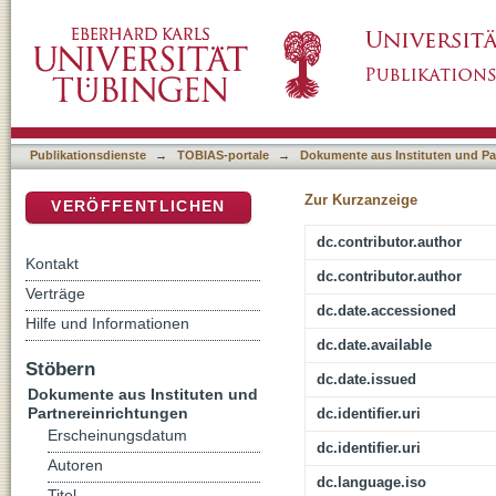
[Rezension von: Welsch, Wolfgang, 1946-, 
DSpace Repositorium (Manakin basiert)
Publikationsdienste
→
TOBIAS-portale
→
Dokumente aus Instituten und Pa
Zur Kurzanzeige
VERÖFFENTLICHEN
dc.contributor.author
Kontakt
dc.contributor.author
Verträge
dc.date.accessioned
Hilfe und Informationen
dc.date.available
Stöbern
dc.date.issued
Dokumente aus Instituten und
Partnereinrichtungen
dc.identifier.uri
Erscheinungsdatum
dc.identifier.uri
Autoren
dc.language.iso
Titel