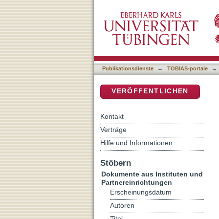
Corpus christi mysticum :
DSpace Repositorium (Manakin b
Grundlage eines mennonit
Publikationsdienste
→
TOBIAS-portale
→
VERÖFFENTLICHEN
Kontakt
Verträge
Hilfe und Informationen
Stöbern
Dokumente aus Instituten und
Partnereinrichtungen
Erscheinungsdatum
Autoren
Titel