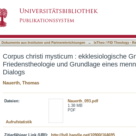
 ekklesiologische Grundlage katholischer Frie
asiert)
isch-katholischen Dialogs
Dokumente aus Instituten und Partnereinrichtungen
→
IxTheo / FID Theology - R
Corpus christi mysticum : ekklesiologische G
Friedenstheologie und Grundlage eines menno
Dialogs
Nauerth, Thomas
Dateien:
Nauerth_093.pdf
1.38 MB
PDF
Aufrufstatistik
Zitierfähiger Link (URI):
http://hdl.handle.net/10900/164695