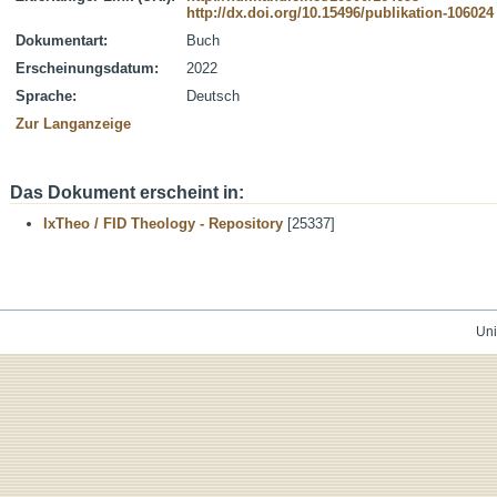
http://dx.doi.org/10.15496/publikation-106024
Dokumentart:
Buch
Erscheinungsdatum:
2022
Sprache:
Deutsch
Zur Langanzeige
Das Dokument erscheint in:
IxTheo / FID Theology - Repository
[25337]
Uni