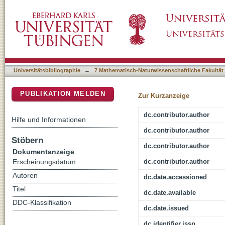
Phototrophic Fe(II) oxidation benefits from li
DSpace Repositorium (Manakin basiert)
Universitätsbibliographie
→
7 Mathematisch-Naturwissenschaftliche Fakultät
PUBLIKATION MELDEN
Zur Kurzanzeige
dc.contributor.author
Hilfe und Informationen
dc.contributor.author
Stöbern
dc.contributor.author
Dokumentanzeige
dc.contributor.author
Erscheinungsdatum
Autoren
dc.date.accessioned
Titel
dc.date.available
DDC-Klassifikation
dc.date.issued
dc.identifier.issn