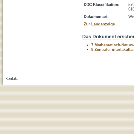
DDC-Klassifikation:
570
610
Dokumentart:
Wis
Zur Langanzeige
Das Dokument erschein
7 Mathematisch-Naturwi
8 Zentrale, interfakult
Kontakt