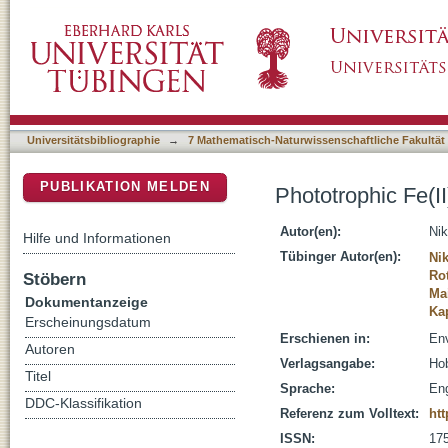
Phototrophic Fe(II) oxidation benefits from li
DSpace Repositorium (Manakin basiert)
Universitätsbibliographie
→
7 Mathematisch-Naturwissenschaftliche Fakultät
PUBLIKATION MELDEN
Phototrophic Fe(II
Autor(en):
Nik
Hilfe und Informationen
Tübinger Autor(en):
Nik
Ro
Stöbern
Ma
Dokumentanzeige
Ka
Erscheinungsdatum
Erschienen in:
Env
Autoren
Verlagsangabe:
Hob
Titel
Sprache:
Eng
DDC-Klassifikation
Referenz zum Volltext:
htt
ISSN:
17