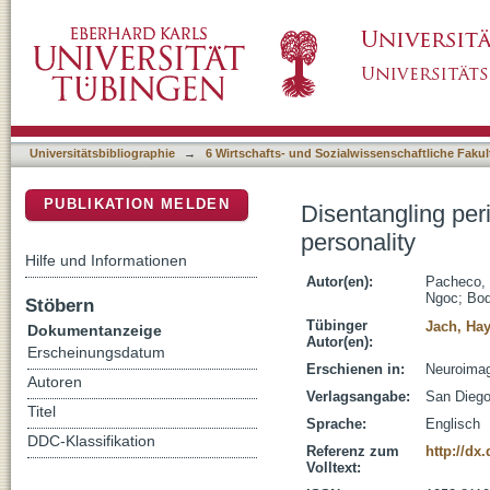
Disentangling periodic and aperiodic resting 
DSpace Repositorium (Manakin basiert)
Universitätsbibliographie
→
6 Wirtschafts- und Sozialwissenschaftliche Fakul
PUBLIKATION MELDEN
Disentangling per
personality
Hilfe und Informationen
Autor(en):
Pacheco, 
Ngoc
;
Bod
Stöbern
Tübinger
Jach, Hay
Dokumentanzeige
Autor(en):
Erscheinungsdatum
Erschienen in:
Neuroimag
Autoren
Verlagsangabe:
San Diego
Titel
Sprache:
Englisch
DDC-Klassifikation
Referenz zum
http://dx
Volltext: