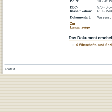
ISSN:
1053-8119
DDC-
570 - Bio
Klassifikation:
610 - Med
Dokumentart:
Wissenscha
Zur
Langanzeige
Das Dokument erschein
6 Wirtschafts- und Soz
Kontakt