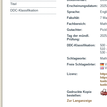
Titel
Erscheinungsdatum:
2025
DDC-Klassifikation
Sprache:
Engl
Fakultät:
7 Ma
Fachbereich:
Math
Gutachter:
Pickl
Tag der mündl.
2025
Prüfung:
DDC-Klassifikation:
500 
510 
530 
Schlagworte:
Math
Freie Schlagwörter:
V
V
Lizenz:
http
http
tueb
tueb
Gedruckte Kopie
bestellen:
Zur Langanzeige