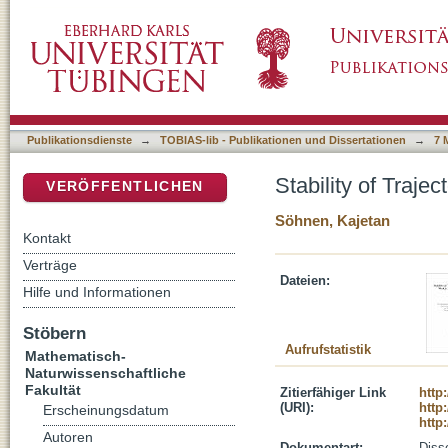
Stability of Trajectories of Classical, Weakly 
DSpace Repositorium (Manakin basiert)
Publikationsdienste
→
TOBIAS-lib - Publikationen und Dissertationen
→
7 
Stability of Trajec
VERÖFFENTLICHEN
Söhnen, Kajetan
Kontakt
Verträge
Dateien:
Hilfe und Informationen
Stöbern
Aufrufstatistik
Mathematisch-
Naturwissenschaftliche
Fakultät
Zitierfähiger Link
http
(URI):
http
Erscheinungsdatum
http
Autoren
Dokumentart:
Disse