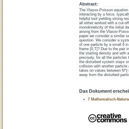
Abstract:
The Vlasov-Poisson equation d
interacting by a force, typica
helpful tool yielding strong re
all either worked with a cut-of
monokineticity of the initial 
arising from the Vlasov-Poisso
paper we consider a similar s
question. We consider a system 
of one particle by a small δ 
frame [0,T]? Due to the pair in
the starting density and with 
precisely, for all the particle
the disturbed system stays sm
collision with another particl
takes on values between N^(-1
away from the disturbed partic
Das Dokument erschein
7 Mathematisch-Naturwi