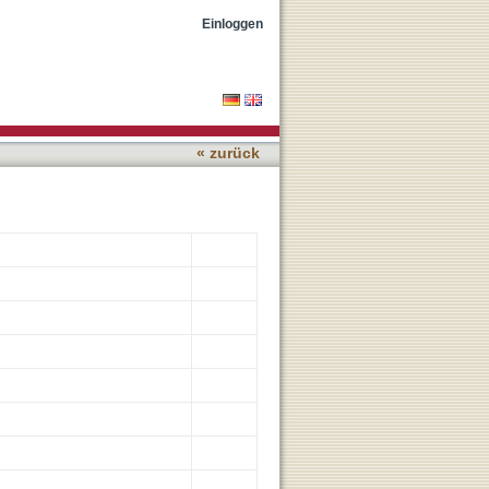
t Mental Disorders
Einloggen
« zurück