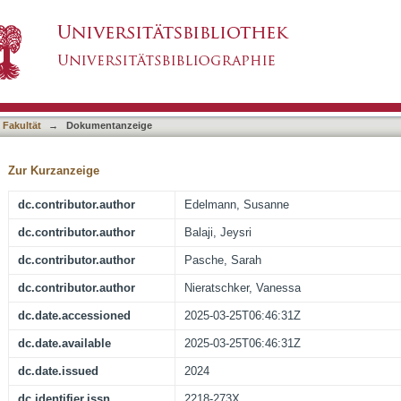
s Associated with Early-Life Adversity in Adul
asiert)
 Fakultät
→
Dokumentanzeige
Zur Kurzanzeige
dc.contributor.author
Edelmann, Susanne
dc.contributor.author
Balaji, Jeysri
dc.contributor.author
Pasche, Sarah
dc.contributor.author
Nieratschker, Vanessa
dc.date.accessioned
2025-03-25T06:46:31Z
dc.date.available
2025-03-25T06:46:31Z
dc.date.issued
2024
dc.identifier.issn
2218-273X