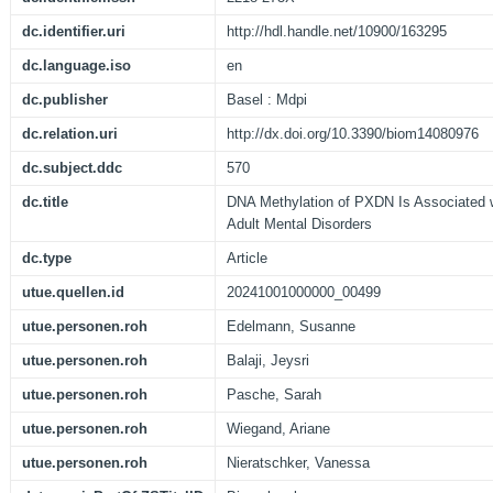
dc.identifier.uri
http://hdl.handle.net/10900/163295
dc.language.iso
en
dc.publisher
Basel : Mdpi
dc.relation.uri
http://dx.doi.org/10.3390/biom14080976
dc.subject.ddc
570
dc.title
DNA Methylation of PXDN Is Associated wi
Adult Mental Disorders
dc.type
Article
utue.quellen.id
20241001000000_00499
utue.personen.roh
Edelmann, Susanne
utue.personen.roh
Balaji, Jeysri
utue.personen.roh
Pasche, Sarah
utue.personen.roh
Wiegand, Ariane
utue.personen.roh
Nieratschker, Vanessa