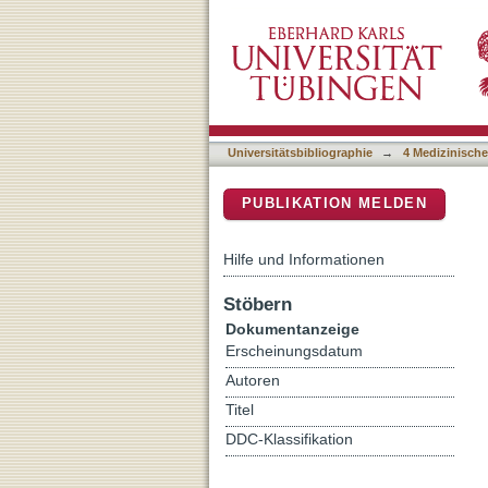
DNA Methylation of PXDN I
DSpace Repositorium (Manakin b
Universitätsbibliographie
→
4 Medizinische
PUBLIKATION MELDEN
Hilfe und Informationen
Stöbern
Dokumentanzeige
Erscheinungsdatum
Autoren
Titel
DDC-Klassifikation