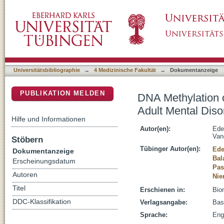
DNA Methylation of PXDN Is Associated with 
DSpace Repositorium (Manakin basiert)
Universitätsbibliographie
→
4 Medizinische Fakultät
→
Dokumentanzeige
PUBLIKATION MELDEN
DNA Methylation o
Adult Mental Diso
Hilfe und Informationen
Autor(en):
Ede
Van
Stöbern
Tübinger Autor(en):
Ede
Dokumentanzeige
Bala
Erscheinungsdatum
Pas
Autoren
Nie
Titel
Erschienen in:
Biom
DDC-Klassifikation
Verlagsangabe:
Bas
Sprache:
Eng