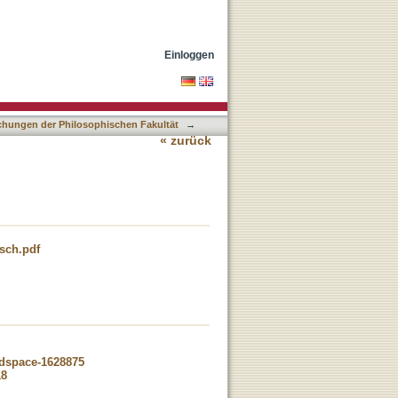
Einloggen
lichungen der Philosophischen Fakultät
→
« zurück
isch.pdf
-dspace-1628875
18