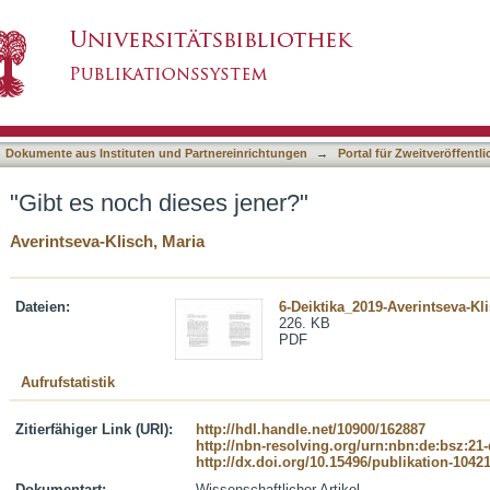
r?"
asiert)
Dokumente aus Instituten und Partnereinrichtungen
→
Portal für Zweitveröffent
"Gibt es noch dieses jener?"
Averintseva-Klisch, Maria
Dateien:
6-Deiktika_2019-Averintseva-Kl
226. KB
PDF
Aufrufstatistik
Zitierfähiger Link (URI):
http://hdl.handle.net/10900/162887
http://nbn-resolving.org/urn:nbn:de:bsz:21
http://dx.doi.org/10.15496/publikation-1042
Dokumentart:
Wissenschaftlicher Artikel