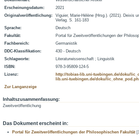
Erscheinungsdatum:
2021
Originalveröffentlichung:
Viguier, Marie-Hélène (Hrsg.). (2021). Deixis 
Verlag. S. 161-183
Sprache:
Deutsch
Fakultät:
Portal für Zweitveröffentlichungen der Philoso
Fachbereich:
Germanistik
DDC-Klassifikation:
430 - Deutsch
Schlagworte:
Literaturwissenschaft ; Linguistik
ISBN:
978-3-95809-124-5
Lizenz:
http://tobias-lib.uni-tuebingen.de/doku/li
lib.uni-tuebingen.de/doku/lic_ohne_pod.p
Zur Langanzeige
Inhaltszusammenfassung:
Zweitveröffentlichung
Das Dokument erscheint in:
Portal für Zweitveröffentlichungen der Philosophischen Fakultät
[