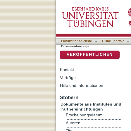
"Gibt es noch dieses jene
DSpace Repositorium (Manakin b
Publikationsdienste
→
TOBIAS-portale
→
Dokumentanzeige
VERÖFFENTLICHEN
Kontakt
Verträge
Hilfe und Informationen
Stöbern
Dokumente aus Instituten und
Partnereinrichtungen
Erscheinungsdatum
Autoren
Titel