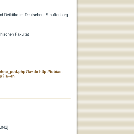
und Deiktika im Deutschen. Stauffenburg
phischen Fakultät
c_ohne_pod.php?la=de
http://tobias-
hp?la=en
1842]