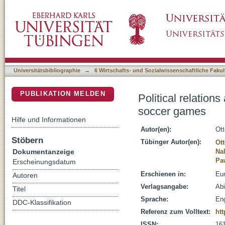
Political relations and sports: exploring the
DSpace Repositorium (Manakin basiert)
Universitätsbibliographie
→
6 Wirtschafts- und Sozialwissenschaftliche Fakul
PUBLIKATION MELDEN
Political relation
soccer games
Hilfe und Informationen
Autor(en):
Ott
Stöbern
Tübinger Autor(en):
Ott
Dokumentanzeige
Na
Pa
Erscheinungsdatum
Erschienen in:
Eur
Autoren
Verlagsangabe:
Abi
Titel
Sprache:
Eng
DDC-Klassifikation
Referenz zum Volltext:
htt
ISSN:
16