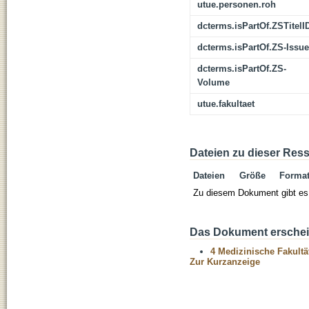
utue.personen.roh
dcterms.isPartOf.ZSTitelI
dcterms.isPartOf.ZS-Issue
dcterms.isPartOf.ZS-
Volume
utue.fakultaet
Dateien zu dieser Res
Dateien
Größe
Forma
Zu diesem Dokument gibt es 
Das Dokument erschein
4 Medizinische Fakultä
Zur Kurzanzeige