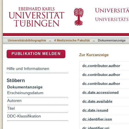
RAB32 Ser71Arg in autosomal dominant Parkin
DSpace Repositorium (Manakin basiert)
analyses
Universitätsbibliographie
→
4 Medizinische Fakultät
→
Dokumentanzeige
PUBLIKATION MELDEN
Zur Kurzanzeige
dc.contributor.author
Hilfe und Informationen
dc.contributor.author
Stöbern
dc.contributor.author
Dokumentanzeige
dc.date.accessioned
Erscheinungsdatum
Autoren
dc.date.available
Titel
dc.date.issued
DDC-Klassifikation
dc.identifier.issn
dc.identifier.uri