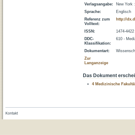
Verlagsangabe:
New York :
Sprache:
Englisch
Referenz zum
http://dx.
Volltext:
ISSN:
1474-4422
DDC-
610 - Medi
Klassifikation:
Dokumentart:
Wissenscha
Zur
Langanzeige
Das Dokument erschein
4 Medizinische Fakultä
Kontakt