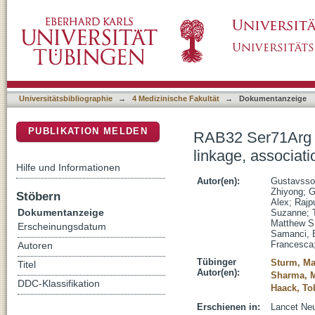
RAB32 Ser71Arg in autosomal dominant Parkin
DSpace Repositorium (Manakin basiert)
analyses
Universitätsbibliographie
→
4 Medizinische Fakultät
→
Dokumentanzeige
PUBLIKATION MELDEN
RAB32 Ser71Arg i
linkage, associati
Hilfe und Informationen
Autor(en):
Gustavsso
Zhiyong
;
G
Stöbern
Alex
;
Rajpu
Dokumentanzeige
Suzanne
;
Matthew S
Erscheinungsdatum
Samanci, 
Francesca
Autoren
Tübinger
Sturm, Ma
Titel
Autor(en):
Sharma, 
DDC-Klassifikation
Haack, To
Erschienen in:
Lancet Neu