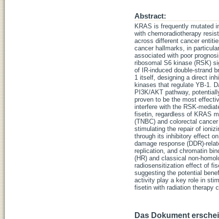
Abstract:
KRAS is frequently mutated i
with chemoradiotherapy resist
across different cancer entiti
cancer hallmarks, in particula
associated with poor prognosi
ribosomal S6 kinase (RSK) sig
of IR-induced double-strand b
1 itself, designing a direct i
kinases that regulate YB-1. Da
PI3K/AKT pathway, potentially
proven to be the most effectiv
interfere with the RSK-media
fisetin, regardless of KRAS m
(TNBC) and colorectal cancer 
stimulating the repair of ioniz
through its inhibitory effect 
damage response (DDR)-related 
replication, and chromatin bi
(HR) and classical non-homol
radiosensitization effect of f
suggesting the potential bene
activity play a key role in s
fisetin with radiation therapy
Das Dokument erschein