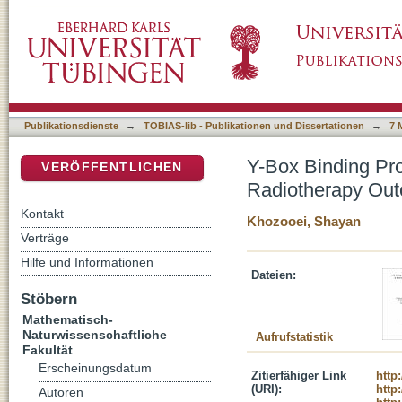
Y-Box Binding Protein-1 as a Potential Targ
DSpace Repositorium (Manakin basiert)
Publikationsdienste
→
TOBIAS-lib - Publikationen und Dissertationen
→
7 
Y-Box Binding Pro
VERÖFFENTLICHEN
Radiotherapy Ou
Kontakt
Khozooei, Shayan
Verträge
Hilfe und Informationen
Dateien:
Stöbern
Mathematisch-
Naturwissenschaftliche
Aufrufstatistik
Fakultät
Erscheinungsdatum
Zitierfähiger Link
http
(URI):
http
Autoren