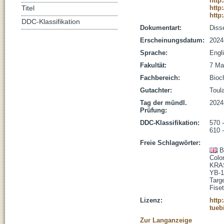
http
http
Titel
http
DDC-Klassifikation
Dokumentart:
Disse
Erscheinungsdatum:
2024
Sprache:
Engl
Fakultät:
7 Ma
Fachbereich:
Bioc
Gutachter:
Toul
Tag der mündl.
2024
Prüfung:
DDC-Klassifikation:
570 
610 
Freie Schlagwörter:
B
Colo
KRA
YB-1
Targ
Fiset
Lizenz:
http
tueb
Zur Langanzeige