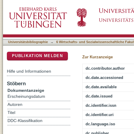
Delayed Overshooting: The Case for Informat
DSpace Repositorium (Manakin basiert)
Universitätsbibliographie
→
6 Wirtschafts- und Sozialwissenschaftliche Fakul
PUBLIKATION MELDEN
Zur Kurzanzeige
dc.contributor.author
Hilfe und Informationen
dc.date.accessioned
Stöbern
dc.date.available
Dokumentanzeige
dc.date.issued
Erscheinungsdatum
Autoren
dc.identifier.issn
Titel
dc.identifier.uri
DDC-Klassifikation
dc.language.iso
dc.publisher