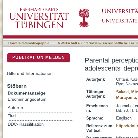
Parental perception matters : reciprocal re
DSpace Repositorium (Manakin basiert)
parental perceptions
Universitätsbibliographie
→
6 Wirtschafts- und Sozialwissenschaftliche Fakul
PUBLIKATION MELDEN
Parental perceptio
adolescents' depr
Hilfe und Informationen
Autor(en):
Ohtani, Kaz
Ryo
;
Nakaza
Stöbern
Tübinger
Sakaki, Mi
Dokumentanzeige
Autor(en):
Murayama,
Erscheinungsdatum
Erschienen
Journal of 
Autoren
in:
Bd. 70, H. 1
Titel
Sprache:
Englisch
DDC-Klassifikation
Referenz zum
https://doi
Volltext: