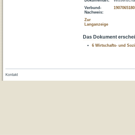
Dokumentart:
Wissenschaft
Verbund-
1907065180
Nachweis:
Zur
Langanzeige
Das Dokument erschein
6 Wirtschafts- und Soz
Kontakt