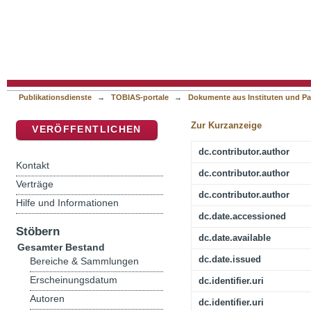
Konfirmandenarbeit - zum eigenen Glauben fin
DSpace Repositorium (Manakin basiert)
europäischer Perspektive
Publikationsdienste
→
TOBIAS-portale
→
Dokumente aus Instituten und Pa
Zur Kurzanzeige
VERÖFFENTLICHEN
dc.contributor.author
Kontakt
dc.contributor.author
Verträge
dc.contributor.author
Hilfe und Informationen
dc.date.accessioned
Stöbern
dc.date.available
Gesamter Bestand
dc.date.issued
Bereiche & Sammlungen
Erscheinungsdatum
dc.identifier.uri
Autoren
dc.identifier.uri