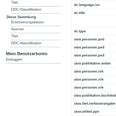
Titel
dc.language.iso
DDC-Klassifikation
dc.title
Diese Sammlung
Erscheinungsdatum
Autoren
dc.type
Titel
utue.personen.pnd
DDC-Klassifikation
utue.personen.pnd
Mein Benutzerkonto
utue.personen.pnd
Einloggen
utue.publikation.seiten
utue.personen.roh
utue.personen.roh
utue.personen.roh
utue.publikation.buchdes
utue.titel.verfasserangabe
utue.artikel.ppn