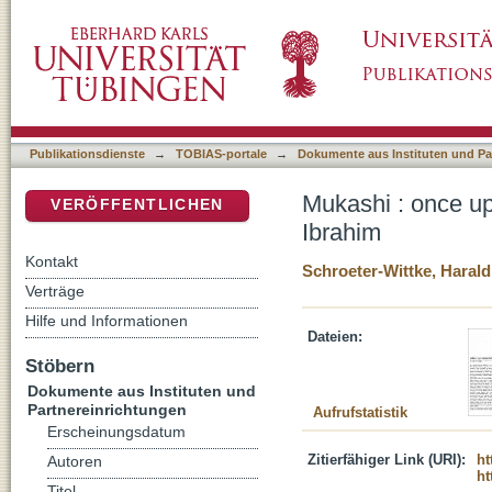
Mukashi : once upon a time : zum 80. Geburt
DSpace Repositorium (Manakin basiert)
Publikationsdienste
→
TOBIAS-portale
→
Dokumente aus Instituten und Pa
Mukashi : once up
VERÖFFENTLICHEN
Ibrahim
Kontakt
Schroeter-Wittke, Harald
Verträge
Hilfe und Informationen
Dateien:
Stöbern
Dokumente aus Instituten und
Partnereinrichtungen
Aufrufstatistik
Erscheinungsdatum
Zitierfähiger Link (URI):
ht
Autoren
ht
Titel