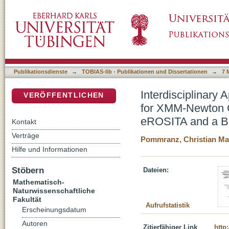
Interdisciplinary Applications of Automate
DSpace Repositorium (Manakin basiert)
Calibration and Monte Carlo Simulations of
Publikationsdienste
→
TOBIAS-lib - Publikationen und Dissertationen
→
7 
Interdisciplinary
VERÖFFENTLICHEN
for XMM-Newton C
eROSITA and a Br
Kontakt
Verträge
Pommranz, Christian Ma
Hilfe und Informationen
Stöbern
Dateien:
Mathematisch-
Naturwissenschaftliche
Fakultät
Aufrufstatistik
Erscheinungsdatum
Autoren
Zitierfähiger Link
http