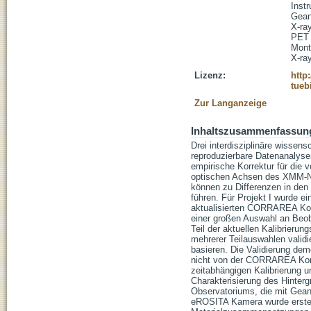
Inst
Gean
X-ra
PET
Mont
X-ra
Lizenz:
http
tueb
Zur Langanzeige
Inhaltszusammenfassun
Drei interdisziplinäre wissens
reproduzierbare Datenanalysen
empirische Korrektur für die v
optischen Achsen des XMM-N
können zu Differenzen in de
führen. Für Projekt I wurde e
aktualisierten CORRAREA Korre
einer großen Auswahl an Beoba
Teil der aktuellen Kalibrieru
mehrerer Teilauswahlen vali
basieren. Die Validierung de
nicht von der CORRAREA Korrek
zeitabhängigen Kalibrierung 
Charakterisierung des Hinte
Observatoriums, die mit Gean
eROSITA Kamera wurde erstell