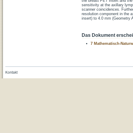
the breast PET insert and th
sensitivity at the axillary 
scanner coincidences. Further
resolution component in the 
insert) to 4.0 mm (Geometry 
Das Dokument erschein
7 Mathematisch-Naturwi
Kontakt