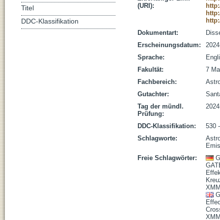
(URI):
http
Titel
http
http
DDC-Klassifikation
Dokumentart:
Disse
Erscheinungsdatum:
2024
Sprache:
Engl
Fakultät:
7 Ma
Fachbereich:
Astr
Gutachter:
Santa
Tag der mündl.
2024
Prüfung:
DDC-Klassifikation:
530 
Schlagworte:
Astr
Emis
Freie Schlagwörter:
G
GAT
Effe
Kreu
XMM
G
Effec
Cross
XMM