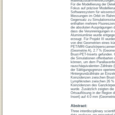
Materialzusammensetzungen, i
Für die Modellierung der Dete
Fokus auf präziser Modellie
Softwaresystem für wissensch
Messungen im Orbit im Rahmen
Gegensatz zu Simulationsstud
enthalten mehrere Fluoresze
die absoluten Ausprägungen de
dass die Verunreinigungen in 
Aluminiumlinie wurde entgege
erzeugt. Für Projekt III wur
von drei Geometrien eines kü
PET/MRI-Ganzkörperscanners b
(Geometrie A), 2.7 % (Geome
Brust-PET-Inserts gefunden.
die Simulationen offenbarten 
können, um dem Parallaxenfeh
rauschäquivalenten Zählrate (
der Sättigungsgrenze operier
Hintergrundzählrate an Einze
Koinzidenzen zwischen Brust-P
Lymphknoten zwischen 26 % un
Koinzidenzen des Ganzkörper
wurde. Zusätzlich zeigten di
Ortsauflösung in der Region 
Insert) auf 4.0 mm (Geometri
Abstract:
Three interdisciplinary scient
data analyses are presented i