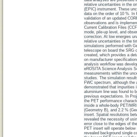
relative uncertainties in the
(EPIC) instrument. These unc
data on the order of 10 %. In
validation of an updated CORR
observations and is implemen
Current Calibration Files (CC
mode, pile-up level, and obs
correction. At low energies u
relative uncertainties in the 
simulations performed with G
telescope on board the SRG o
created, which provides a det
on manufacturer specification
analysis workflow was develop
eROSITA Science Analysis Sof
measurements within the uncert
studies. The simulation resul
FWC spectrum, although the ab
demonstrated that impurities i
aluminium line was found to be
previous expectations. In Pro
the PET performance character
inside a whole-body PET/MRI 
(Geometry B), and 2.2 % (Geo
insert. Spatial resolutions 
revealed the necessity of usin
error close to the edges of t
PET insert will operate below 
revealed background single c