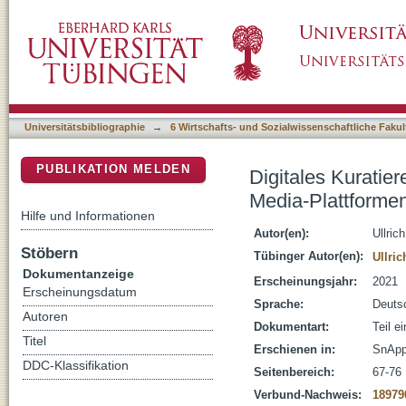
Digitales Kuratieren der Kunst- und Museum
DSpace Repositorium (Manakin basiert)
Universitätsbibliographie
→
6 Wirtschafts- und Sozialwissenschaftliche Fakul
PUBLIKATION MELDEN
Digitales Kuratie
Media-Plattforme
Hilfe und Informationen
Autor(en):
Ullric
Stöbern
Tübinger Autor(en):
Ullric
Dokumentanzeige
Erscheinungsjahr:
2021
Erscheinungsdatum
Sprache:
Deuts
Autoren
Dokumentart:
Teil e
Titel
Erschienen in:
SnApp
DDC-Klassifikation
Seitenbereich:
67-76
Verbund-Nachweis:
18979