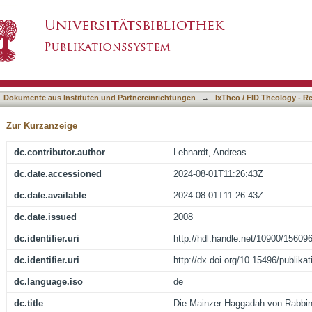
n Rabbiner Markus Meir Lehmann
asiert)
Dokumente aus Instituten und Partnereinrichtungen
→
IxTheo / FID Theology - R
Zur Kurzanzeige
dc.contributor.author
Lehnardt, Andreas
dc.date.accessioned
2024-08-01T11:26:43Z
dc.date.available
2024-08-01T11:26:43Z
dc.date.issued
2008
dc.identifier.uri
http://hdl.handle.net/10900/15609
dc.identifier.uri
http://dx.doi.org/10.15496/publika
dc.language.iso
de
dc.title
Die Mainzer Haggadah von Rabbi