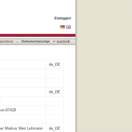
Einloggen
« zurück
epository
→
Dokumentanzeige
de_DE
de_DE
6
tion-97428
ner Markus Meir Lehmann
de_DE