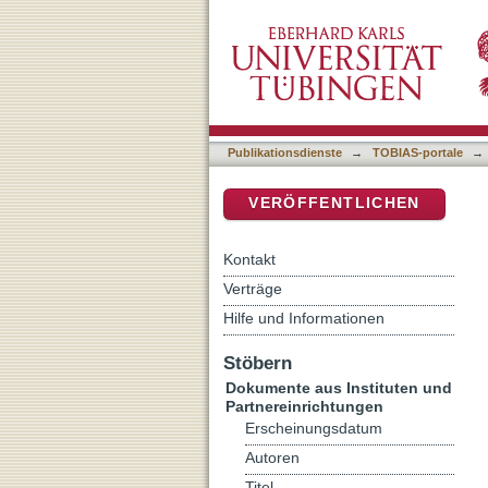
Die Mainzer Haggadah vo
DSpace Repositorium (Manakin b
Publikationsdienste
→
TOBIAS-portale
→
VERÖFFENTLICHEN
Kontakt
Verträge
Hilfe und Informationen
Stöbern
Dokumente aus Instituten und
Partnereinrichtungen
Erscheinungsdatum
Autoren
Titel