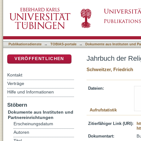
Jahrbuch der Religionspädagogik, Bd. 1-3 : 
DSpace Repositorium (Manakin basiert)
Publikationsdienste
→
TOBIAS-portale
→
Dokumente aus Instituten und Pa
Jahrbuch der Reli
VERÖFFENTLICHEN
Schweitzer, Friedrich
Kontakt
Verträge
Dateien:
Hilfe und Informationen
Stöbern
Aufrufstatistik
Dokumente aus Instituten und
Partnereinrichtungen
Zitierfähiger Link (URI):
ht
Erscheinungsdatum
ht
Autoren
Dokumentart:
B
Titel