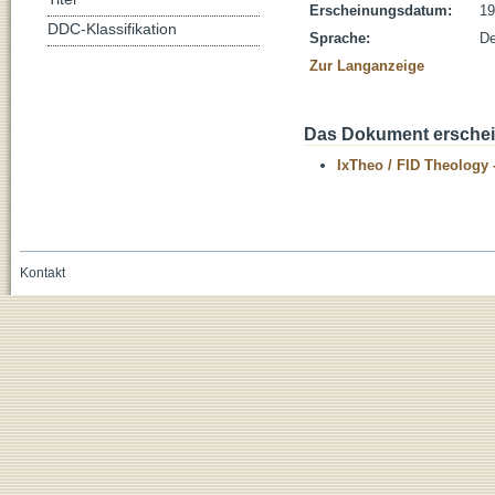
Erscheinungsdatum:
19
DDC-Klassifikation
Sprache:
De
Zur Langanzeige
Das Dokument erschein
IxTheo / FID Theology 
Kontakt