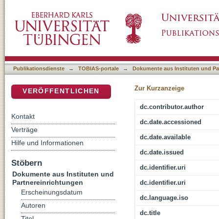
Evangelische Perspektiven zum interreligiös
DSpace Repositorium (Manakin basiert)
Publikationsdienste
→
TOBIAS-portale
→
Dokumente aus Instituten und Pa
Zur Kurzanzeige
VERÖFFENTLICHEN
dc.contributor.author
Kontakt
dc.date.accessioned
Verträge
dc.date.available
Hilfe und Informationen
dc.date.issued
Stöbern
dc.identifier.uri
Dokumente aus Instituten und
Partnereinrichtungen
dc.identifier.uri
Erscheinungsdatum
dc.language.iso
Autoren
dc.title
Titel