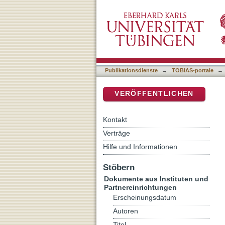
Berufung III. systematisc
DSpace Repositorium (Manakin b
Publikationsdienste
→
TOBIAS-portale
→
VERÖFFENTLICHEN
Kontakt
Verträge
Hilfe und Informationen
Stöbern
Dokumente aus Instituten und
Partnereinrichtungen
Erscheinungsdatum
Autoren
Titel