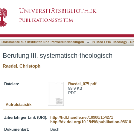
h-theologisch
asiert)
Dokumente aus Instituten und Partnereinrichtungen
→
IxTheo / FID Theology - R
Berufung III. systematisch-theologisch
Raedel, Christoph
Dateien:
Raedel_075.pdf
99.9 KB
PDF
Aufrufstatistik
Zitierfähiger Link (URI):
http://hdl.handle.net/10900/154271
http://dx.doi.org/10.15496/publikation-95610
Dokumentart:
Buch