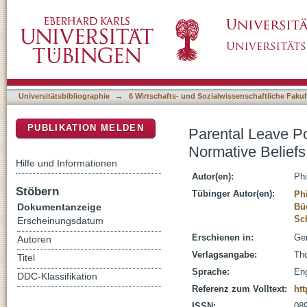
Parental Leave Policies, Usage Consequenc
DSpace Repositorium (Manakin basiert)
a Survey Experiment
Universitätsbibliographie
→
6 Wirtschafts- und Sozialwissenschaftliche Fakul
PUBLIKATION MELDEN
Parental Leave P
Normative Belief
Hilfe und Informationen
Autor(en):
Phi
Stöbern
Tübinger Autor(en):
Phi
Dokumentanzeige
Bü
Sc
Erscheinungsdatum
Erschienen in:
Gen
Autoren
Verlagsangabe:
Tho
Titel
Sprache:
Eng
DDC-Klassifikation
Referenz zum Volltext:
htt
ISSN:
08