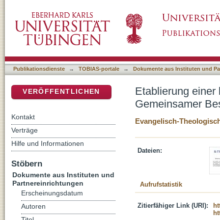
Etablierung einer bundesweiten Vertretung d
DSpace Repositorium (Manakin basiert)
Rostock 2019
Publikationsdienste
→
TOBIAS-portale
→
Dokumente aus Instituten und Pa
Etablierung einer
VERÖFFENTLICHEN
Gemeinsamer Bes
Kontakt
Evangelisch-Theologisch
Verträge
Hilfe und Informationen
Dateien:
Stöbern
Dokumente aus Instituten und
Partnereinrichtungen
Aufrufstatistik
Erscheinungsdatum
Zitierfähiger Link (URI):
ht
Autoren
ht
Titel