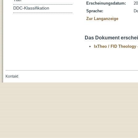
Erscheinungsdatum:
20
DDC-Klassifikation
Sprache:
De
Zur Langanzeige
Das Dokument erschein
IxTheo / FID Theology 
Kontakt