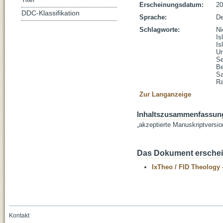
Erscheinungsdatum:
20
DDC-Klassifikation
Sprache:
De
Schlagworte:
Ni
Is
Is
Un
Se
Be
Sa
Ra
Zur Langanzeige
Inhaltszusammenfassun
„akzeptierte Manuskriptversio
Das Dokument erschein
IxTheo / FID Theology 
Kontakt