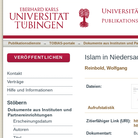
Islam in Niedersachsen : ein Rückblick auf di
DSpace Repositorium (Manakin basiert)
Publikationsdienste
→
TOBIAS-portale
→
Dokumente aus Instituten und Pa
Islam in Niedersac
VERÖFFENTLICHEN
Reinbold, Wolfgang
Kontakt
Verträge
Dateien:
Hilfe und Informationen
Stöbern
Aufrufstatistik
Dokumente aus Instituten und
Partnereinrichtungen
Zitierfähiger Link (URI):
ht
Erscheinungsdatum
ht
Autoren
Dokumentart:
B
Titel