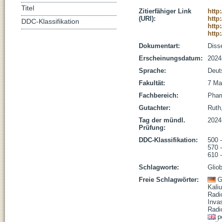
Titel
Zitierfähiger Link
http
(URI):
http
DDC-Klassifikation
http
http
Dokumentart:
Disse
Erscheinungsdatum:
2024
Sprache:
Deut
Fakultät:
7 Ma
Fachbereich:
Phar
Gutachter:
Ruth,
Tag der mündl.
2024
Prüfung:
DDC-Klassifikation:
500 
570 
610 
Schlagworte:
Gliob
Freie Schlagwörter:
G
Kali
Radi
Inva
Radi
p