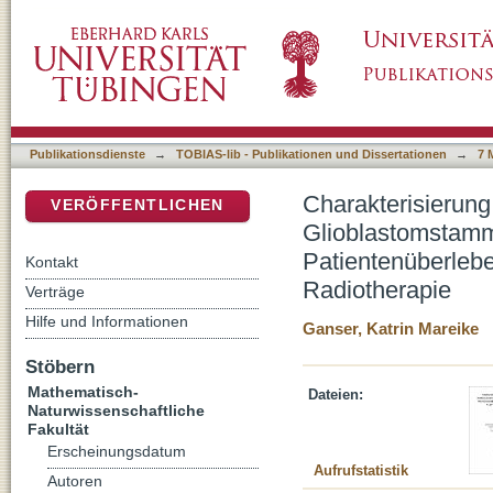
Charakterisierung Patienten-stämmiger Glio
DSpace Repositorium (Manakin basiert)
Patientenüberleben und zur Stratifizierung e
Publikationsdienste
→
TOBIAS-lib - Publikationen und Dissertationen
→
7 
Charakterisierun
VERÖFFENTLICHEN
Glioblastomstamm
Patientenüberlebe
Kontakt
Radiotherapie
Verträge
Hilfe und Informationen
Ganser, Katrin Mareike
Stöbern
Mathematisch-
Dateien:
Naturwissenschaftliche
Fakultät
Erscheinungsdatum
Aufrufstatistik
Autoren