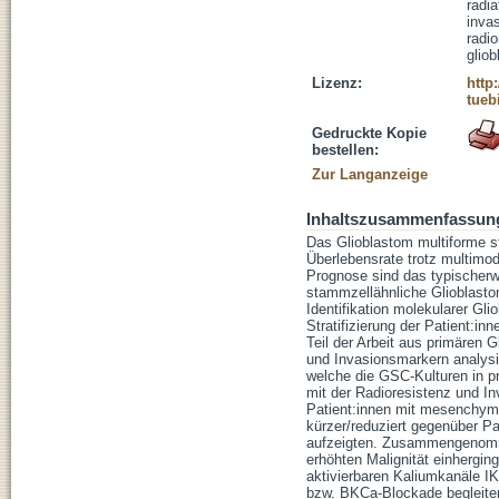
radi
inva
radi
glio
Lizenz:
http
tueb
Gedruckte Kopie
bestellen:
Zur Langanzeige
Inhaltszusammenfassun
Das Glioblastom multiforme s
Überlebensrate trotz multimod
Prognose sind das typischerwe
stammzellähnliche Glioblast
Identifikation molekularer Gl
Stratifizierung der Patient:i
Teil der Arbeit aus primären
und Invasionsmarkern analysi
welche die GSC-Kulturen in p
mit der Radioresistenz und In
Patient:innen mit mesenchyma
kürzer/reduziert gegenüber P
aufzeigten. Zusammengenomm
erhöhten Malignität einhergi
aktivierbaren Kaliumkanäle IK
bzw. BKCa-Blockade begleiten