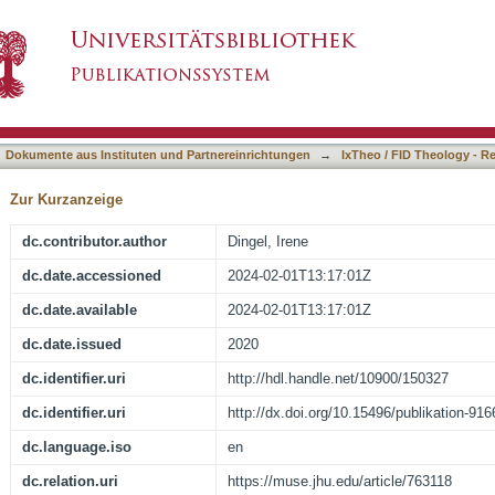
hsen-Weimar (1544-92) amid Confessions and 
asiert)
Dokumente aus Instituten und Partnereinrichtungen
→
IxTheo / FID Theology - R
Zur Kurzanzeige
dc.contributor.author
Dingel, Irene
dc.date.accessioned
2024-02-01T13:17:01Z
dc.date.available
2024-02-01T13:17:01Z
dc.date.issued
2020
dc.identifier.uri
http://hdl.handle.net/10900/150327
dc.identifier.uri
http://dx.doi.org/10.15496/publikation-916
dc.language.iso
en
dc.relation.uri
https://muse.jhu.edu/article/763118