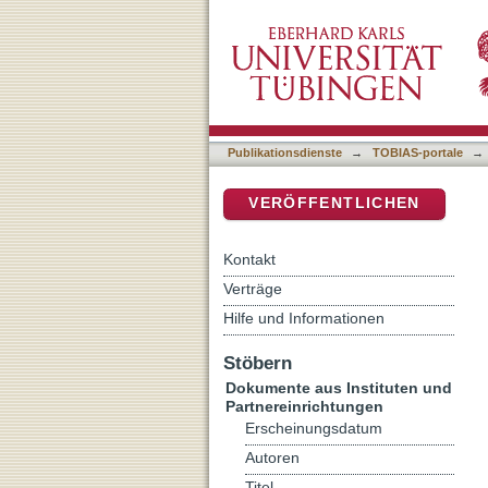
Dorothea Susanna of Sac
DSpace Repositorium (Manakin b
Publikationsdienste
→
TOBIAS-portale
→
VERÖFFENTLICHEN
Kontakt
Verträge
Hilfe und Informationen
Stöbern
Dokumente aus Instituten und
Partnereinrichtungen
Erscheinungsdatum
Autoren
Titel