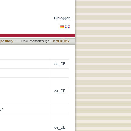
Politics
Einloggen
« zurück
epository
→
Dokumentanzeige
de_DE
de_DE
67
de_DE