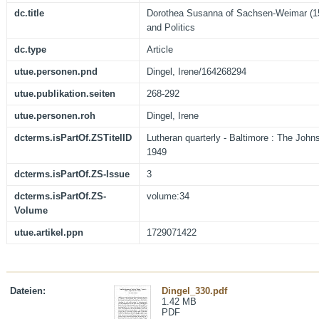
dc.title
Dorothea Susanna of Sachsen-Weimar (1
and Politics
dc.type
Article
utue.personen.pnd
Dingel, Irene/164268294
utue.publikation.seiten
268-292
utue.personen.roh
Dingel, Irene
dcterms.isPartOf.ZSTitelID
Lutheran quarterly - Baltimore : The John
1949
dcterms.isPartOf.ZS-Issue
3
dcterms.isPartOf.ZS-
volume:34
Volume
utue.artikel.ppn
1729071422
Dateien:
Dingel_330.pdf
1.42 MB
PDF