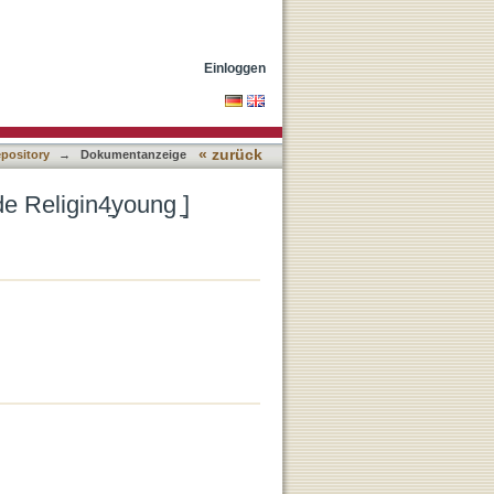
Einloggen
« zurück
epository
→
Dokumentanzeige
e Religin4̱young ̱]