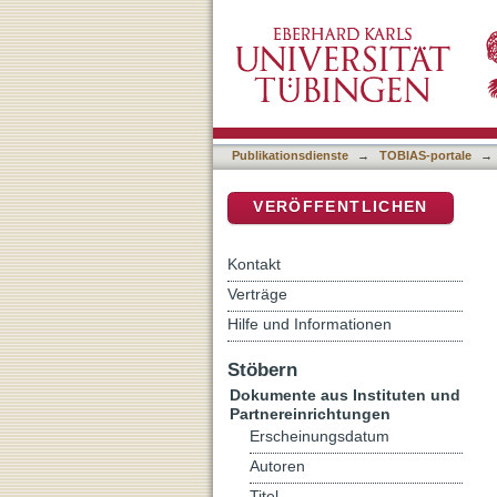
[Rezension von: Eisele, Ma
DSpace Repositorium (Manakin b
Publikationsdienste
→
TOBIAS-portale
→
VERÖFFENTLICHEN
Kontakt
Verträge
Hilfe und Informationen
Stöbern
Dokumente aus Instituten und
Partnereinrichtungen
Erscheinungsdatum
Autoren
Titel