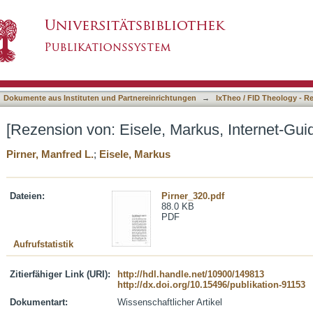
rkus, Internet-Guide Religin4̱young ̱]
asiert)
Dokumente aus Instituten und Partnereinrichtungen
→
IxTheo / FID Theology - R
[Rezension von: Eisele, Markus, Internet-Guid
Pirner, Manfred L.
;
Eisele, Markus
Dateien:
Pirner_320.pdf
88.0 KB
PDF
Aufrufstatistik
Zitierfähiger Link (URI):
http://hdl.handle.net/10900/149813
http://dx.doi.org/10.15496/publikation-91153
Dokumentart:
Wissenschaftlicher Artikel