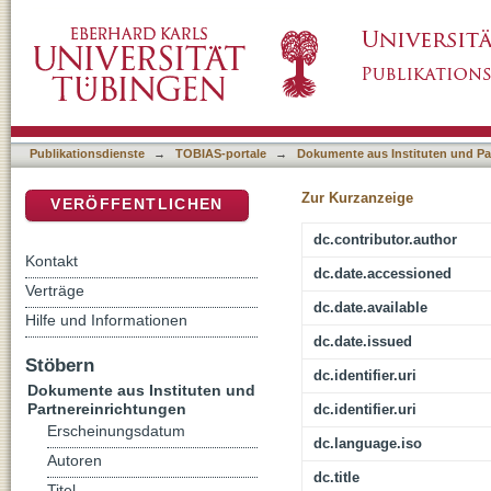
Bilingualer Religionsunterricht?
DSpace Repositorium (Manakin basiert)
Publikationsdienste
→
TOBIAS-portale
→
Dokumente aus Instituten und Pa
Zur Kurzanzeige
VERÖFFENTLICHEN
dc.contributor.author
Kontakt
dc.date.accessioned
Verträge
dc.date.available
Hilfe und Informationen
dc.date.issued
Stöbern
dc.identifier.uri
Dokumente aus Instituten und
Partnereinrichtungen
dc.identifier.uri
Erscheinungsdatum
dc.language.iso
Autoren
dc.title
Titel