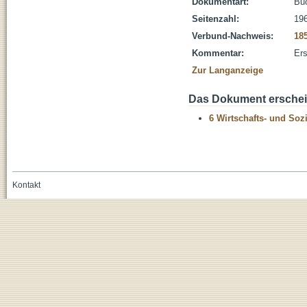
Dokumentart:
Bu
Seitenzahl:
19
Verbund-Nachweis:
18
Kommentar:
Ers
Zur Langanzeige
Das Dokument erschein
6 Wirtschafts- und Soz
Kontakt