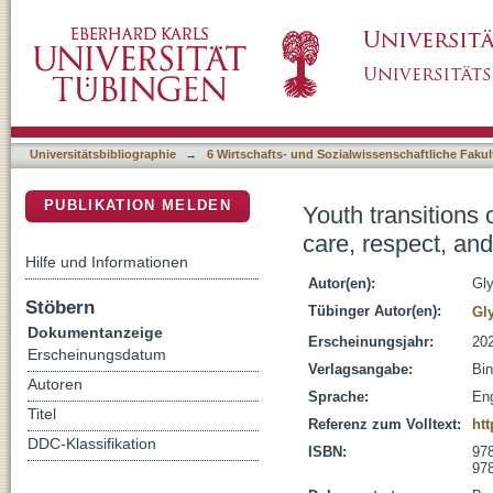
Youth transitions out of state care : being re
DSpace Repositorium (Manakin basiert)
Universitätsbibliographie
→
6 Wirtschafts- und Sozialwissenschaftliche Fakul
PUBLIKATION MELDEN
Youth transitions 
care, respect, an
Hilfe und Informationen
Autor(en):
Gly
Stöbern
Tübinger Autor(en):
Gly
Dokumentanzeige
Erscheinungsjahr:
20
Erscheinungsdatum
Verlagsangabe:
Bin
Autoren
Sprache:
Eng
Titel
Referenz zum Volltext:
htt
DDC-Klassifikation
ISBN:
978
978