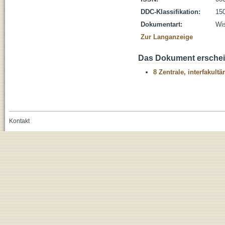
DDC-Klassifikation:
150
Dokumentart:
Wis
Zur Langanzeige
Das Dokument erschein
8 Zentrale, interfakult
Kontakt