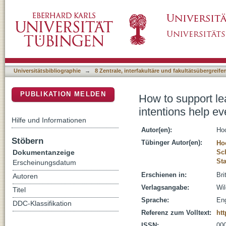
How to support learning with multimedia inst
DSpace Repositorium (Manakin basiert)
load is high
Universitätsbibliographie
→
8 Zentrale, interfakultäre und fakultätsübergreif
PUBLIKATION MELDEN
How to support le
intentions help e
Hilfe und Informationen
Autor(en):
Ho
Stöbern
Tübinger Autor(en):
Ho
Dokumentanzeige
Sch
St
Erscheinungsdatum
Erschienen in:
Bri
Autoren
Verlagsangabe:
Wi
Titel
Sprache:
Eng
DDC-Klassifikation
Referenz zum Volltext:
htt
ISSN:
00