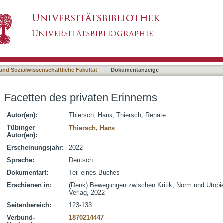
nnerns
asiert)
 und Sozialwissenschaftliche Fakultät
→
Dokumentanzeige
Facetten des privaten Erinnerns
Autor(en):
Thiersch, Hans
;
Thiersch, Renate
Tübinger
Thiersch, Hans
Autor(en):
Erscheinungsjahr:
2022
Sprache:
Deutsch
Dokumentart:
Teil eines Buches
Erschienen in:
(Denk) Bewegungen zwischen Kritik, Norm und Utopie
Verlag, 2022
Seitenbereich:
123-133
Verbund-
1870214447