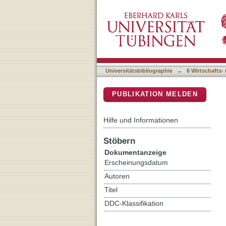
Facetten des privaten Eri
DSpace Repositorium (Manakin b
Universitätsbibliographie
→
6 Wirtschafts-
PUBLIKATION MELDEN
Hilfe und Informationen
Stöbern
Dokumentanzeige
Erscheinungsdatum
Autoren
Titel
DDC-Klassifikation