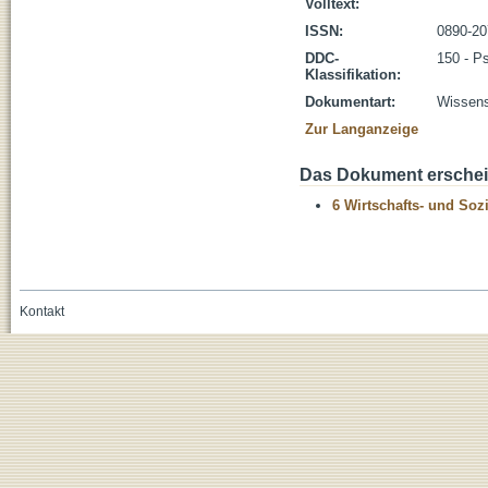
Volltext:
ISSN:
0890-20
DDC-
150 - P
Klassifikation:
Dokumentart:
Wissensc
Zur Langanzeige
Das Dokument erschein
6 Wirtschafts- und Soz
Kontakt