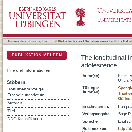
The longitudinal interplay of personality an
DSpace Repositorium (Manakin basiert)
Universitätsbibliographie
→
6 Wirtschafts- und Sozialwissenschaftliche Fakul
PUBLIKATION MELDEN
The longitudinal i
adolescence
Hilfe und Informationen
Autor(en):
Israel, 
Ulrich
;
Stöbern
Tübinger
Spengle
Dokumentanzeige
Autor(en):
Trautwe
Erscheinungsdatum
Göllner
Autoren
Erschienen in:
European
Titel
Verlagsangabe:
Sage Pu
DDC-Klassifikation
Sprache:
Englisc
Referenz zum
http://