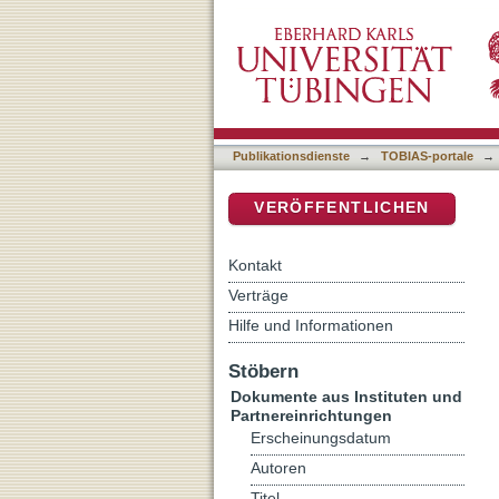
Auf Ehre und Gewissen! : 
DSpace Repositorium (Manakin b
Publikationsdienste
→
TOBIAS-portale
→
VERÖFFENTLICHEN
Kontakt
Verträge
Hilfe und Informationen
Stöbern
Dokumente aus Instituten und
Partnereinrichtungen
Erscheinungsdatum
Autoren
Titel