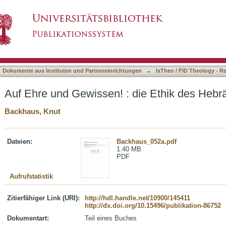
die Ethik des Hebräerbriefes
asiert)
Dokumente aus Instituten und Partnereinrichtungen
→
IxTheo / FID Theology - R
Auf Ehre und Gewissen! : die Ethik des Hebrä
Backhaus, Knut
Dateien:
Backhaus_052a.pdf
1.40 MB
PDF
Aufrufstatistik
Zitierfähiger Link (URI):
http://hdl.handle.net/10900/145411
http://dx.doi.org/10.15496/publikation-86752
Dokumentart:
Teil eines Buches