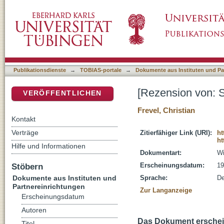
[Rezension von: Studies in the book of Exod
DSpace Repositorium (Manakin basiert)
Publikationsdienste
→
TOBIAS-portale
→
Dokumente aus Instituten und Pa
[Rezension von: S
VERÖFFENTLICHEN
Frevel, Christian
Kontakt
Verträge
Zitierfähiger Link (URI):
ht
ht
Hilfe und Informationen
Dokumentart:
Wi
Stöbern
Erscheinungsdatum:
19
Dokumente aus Instituten und
Sprache:
De
Partnereinrichtungen
Zur Langanzeige
Erscheinungsdatum
Autoren
Das Dokument erschein
Titel