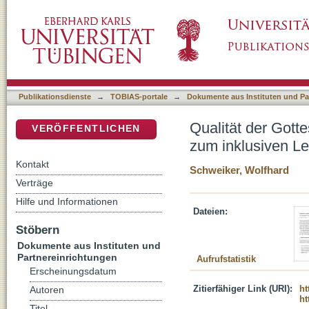
Qualität der Gottesebenbildlichkeit : Anthr
DSpace Repositorium (Manakin basiert)
Publikationsdienste
→
TOBIAS-portale
→
Dokumente aus Instituten und Pa
Qualität der Gott
VERÖFFENTLICHEN
zum inklusiven L
Kontakt
Schweiker, Wolfhard
Verträge
Hilfe und Informationen
Dateien:
Stöbern
Dokumente aus Instituten und
Partnereinrichtungen
Aufrufstatistik
Erscheinungsdatum
Zitierfähiger Link (URI):
ht
Autoren
ht
Titel