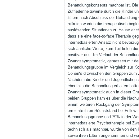
Behandlungskonzepts machbar ist. Die
Zufriedenheitswerte durch die Kinder un
Eltern nach Abschluss der Behandlung 
hilfreich wurden die therapeutisch begl
auslösenden Situationen zu Hause erleb
dass sie eine face-to-face Therapie ge
internetbasierten Ansatz nicht bevorzugt
sich ähnliche Werte, zum Teil fielen d
positiver aus. Im Verlauf der Behandlun
Zwangssymptomatik, gemessen mit de
Behandlungsgruppe im Vergleich zur Kont
Cohen‘s d zwischen den Gruppen zum Ze
Nachdem die Kinder und Jugendlichen d
ebenfalls die Behandlung erhalten hatte
Zwangssymptomatik auch in dieser Grup
beiden Gruppen kam es über die Nachu
einem weiteren Rückgang der Symptom
erreichte ihren Höchststand bei Follow-u
Behandlungsgruppe und 79% in der Wart
internetbasierte Psychotherapie bei Zw
technisch als machbar, wurde von den 
sowie ihren Eltern angenommen und wa