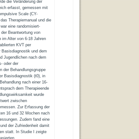
de die Veränderung der
ich erfasst, gemessen mit
ompulsive Scale (CY-
das Therapiemanual und die
I war eine randomisiert-
uf der Beantwortung von
n im Alter von 6-18 Jahren
tablierten KVT per
r Basisdiagnostik und dem
nd Jugendlichen nach dem
s- oder der
 In der Behandlungsgruppe
r Basisdiagnostik (t0), in
 Behandlung nach einer 16-
entsprach dem Therapieende
dlungswirksamkeit wurde
twert zwischen
emessen. Zur Erfassung der
lgten 16 und 32 Wochen nach
Messungen. Zudem fand eine
nd der Zufriedenheit damit
n statt. In Studie I zeigte
asierten