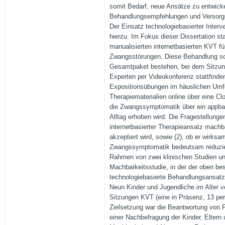
somit Bedarf, neue Ansätze zu entwick
Behandlungsempfehlungen und Versorgun
Der Einsatz technologiebasierter Interv
hierzu. Im Fokus dieser Dissertation st
manualisierten internetbasierten KVT fü
Zwangsstörungen. Diese Behandlung sol
Gesamtpaket bestehen, bei dem Sitzun
Experten per Videokonferenz stattfinden
Expositionsübungen im häuslichen Umfe
Therapiematerialien online über eine Cl
die Zwangssymptomatik über ein appba
Alltag erhoben wird. Die Fragestellungen
internetbasierter Therapieansatz machb
akzeptiert wird, sowie (2), ob er wirksam
Zwangssymptomatik bedeutsam reduzier
Rahmen von zwei klinischen Studien unt
Machbarkeitsstudie, in der der oben be
technologiebasierte Behandlungsansat
Neun Kinder und Jugendliche im Alter v
Sitzungen KVT (eine in Präsenz, 13 per
Zielsetzung war die Beantwortung von F
einer Nachbefragung der Kinder, Eltern