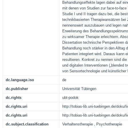
Behandlungseffekte lagen dabei auf ei
mit denen von Studien zur face-to-face
Studie I und II tragen dazu bei, die be
technikbasierten Therapieansätzen bei
nennenswert auszubauen und legen nahe
Erweiterung des Behandlungsspektrums
zu wirksamer Therapie erleichtern. Abs
Dissertation technische Perspektiven dar
Behandlung noch stärker in den Alltag d
Patienten integriert wird. Daraus kann 
resultieren. Konkret zu nennen sind di
und digitalen Interventionen („blended t
von Sensortechnologie und künstlicher I
dc.language.iso
de
dc.publisher
Universität Tübingen
dc.rights
ubt-podok
dc.rights.uri
http://tobias-lib.uni-tuebingen.de/doku
dc.rights.uri
http://tobias-lib.uni-tuebingen.de/doku
dc.subject.classification
Verhaltenstherapie , Psychotherapie