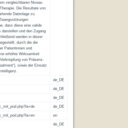
nem vergleichbaren Niveau
 Therapie. Die Resultate von
stehende Datenlage zu
 Zwangsstörungen
, dass diese eine valide
 darstellen und den Zugang
chließend werden in dieser
gestellt, durch die die
er Patientinnen und
eine erhöhte Wirksamkeit
e Verknüpfung von Präsenz-
reatment“), sowie der Einsatz
ntelligenz.
de_DE
de_DE
de_DE
/lic_mit_pod.php?la=de
de_DE
/lic_mit_pod.php?la=en
en
de_DE