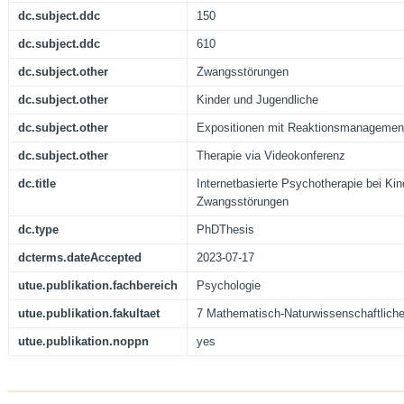
dc.subject.ddc
150
dc.subject.ddc
610
dc.subject.other
Zwangsstörungen
dc.subject.other
Kinder und Jugendliche
dc.subject.other
Expositionen mit Reaktionsmanagemen
dc.subject.other
Therapie via Videokonferenz
dc.title
Internetbasierte Psychotherapie bei Ki
Zwangsstörungen
dc.type
PhDThesis
dcterms.dateAccepted
2023-07-17
utue.publikation.fachbereich
Psychologie
utue.publikation.fakultaet
7 Mathematisch-Naturwissenschaftliche
utue.publikation.noppn
yes