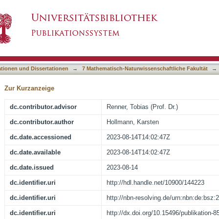
herapie bei Kindern und Jugendlichen mit Zwa
asiert)
ationen und Dissertationen
→
7 Mathematisch-Naturwissenschaftliche Fakultät
→
Zur Kurzanzeige
dc.contributor.advisor
Renner, Tobias (Prof. Dr.)
dc.contributor.author
Hollmann, Karsten
dc.date.accessioned
2023-08-14T14:02:47Z
dc.date.available
2023-08-14T14:02:47Z
dc.date.issued
2023-08-14
dc.identifier.uri
http://hdl.handle.net/10900/144223
dc.identifier.uri
http://nbn-resolving.de/urn:nbn:de:bsz
dc.identifier.uri
http://dx.doi.org/10.15496/publikation-8