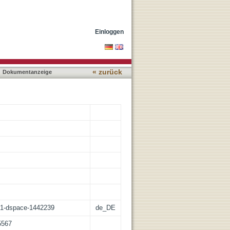
ngsstörungen
Einloggen
« zurück
Dokumentanzeige
:21-dspace-1442239
de_DE
5567