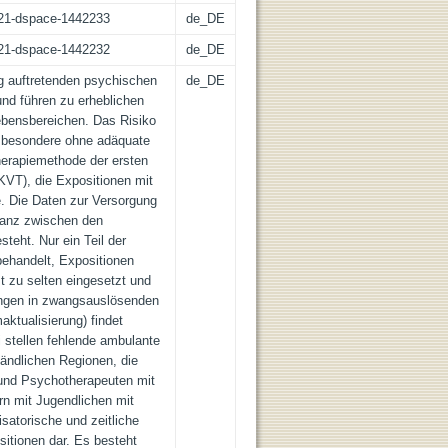
z:21-dspace-1442233
de_DE
z:21-dspace-1442232
de_DE
g auftretenden psychischen
de_DE
nd führen zu erheblichen
ebensbereichen. Das Risiko
nsbesondere ohne adäquate
herapiemethode der ersten
KVT), die Expositionen mit
. Die Daten zur Versorgung
panz zwischen den
eht. Nur ein Teil der
behandelt, Expositionen
t zu selten eingesetzt und
ungen in zwangsauslösenden
ktualisierung) findet
i stellen fehlende ambulante
ländlichen Regionen, die
und Psychotherapeuten mit
rn mit Jugendlichen mit
atorische und zeitliche
itionen dar. Es besteht