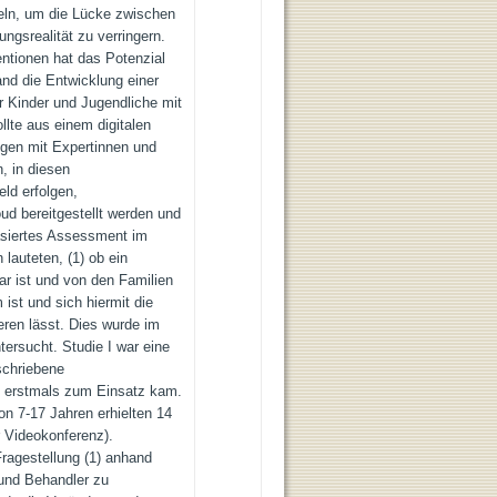
eln, um die Lücke zwischen
gsrealität zu verringern.
entionen hat das Potenzial
and die Entwicklung einer
r Kinder und Jugendliche mit
lte aus einem digitalen
gen mit Expertinnen und
, in diesen
ld erfolgen,
oud bereitgestellt werden und
siertes Assessment im
 lauteten, (1) ob ein
ar ist und von den Familien
 ist und sich hiermit die
en lässt. Dies wurde im
ersucht. Studie I war eine
schriebene
z erstmals zum Einsatz kam.
on 7-17 Jahren erhielten 14
 Videokonferenz).
ragestellung (1) anhand
 und Behandler zu