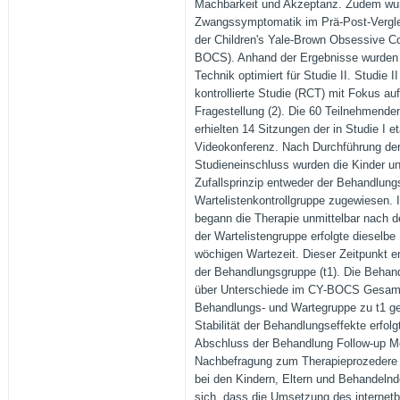
Machbarkeit und Akzeptanz. Zudem wur
Zwangssymptomatik im Prä-Post-Vergle
der Children's Yale-Brown Obsessive C
BOCS). Anhand der Ergebnisse wurden 
Technik optimiert für Studie II. Studie I
kontrollierte Studie (RCT) mit Fokus a
Fragestellung (2). Die 60 Teilnehmende
erhielten 14 Sitzungen der in Studie I e
Videokonferenz. Nach Durchführung de
Studieneinschluss wurden die Kinder u
Zufallsprinzip entweder der Behandlung
Wartelistenkontrollgruppe zugewiesen.
begann die Therapie unmittelbar nach de
der Wartelistengruppe erfolgte dieselbe
wöchigen Wartezeit. Dieser Zeitpunkt 
der Behandlungsgruppe (t1). Die Behan
über Unterschiede im CY-BOCS Gesam
Behandlungs- und Wartegruppe zu t1 g
Stabilität der Behandlungseffekte erfo
Abschluss der Behandlung Follow-up 
Nachbefragung zum Therapieprozedere u
bei den Kindern, Eltern und Behandelnde
sich, dass die Umsetzung des internetb