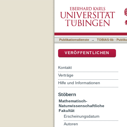
Internetbasierte Psychot
DSpace Repositorium (Manakin b
Publikationsdienste
→
TOBIAS-lib - Publik
VERÖFFENTLICHEN
Kontakt
Verträge
Hilfe und Informationen
Stöbern
Mathematisch-
Naturwissenschaftliche
Fakultät
Erscheinungsdatum
Autoren