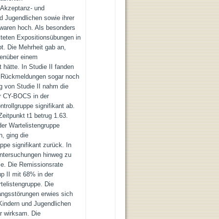
 Akzeptanz- und
d Jugendlichen sowie ihrer
waren hoch. Als besonders
eiteten Expositionsübungen in
t. Die Mehrheit gab an,
genüber einem
 hätte. In Studie II fanden
ie Rückmeldungen sogar noch
g von Studie II nahm die
r CY-BOCS in der
rollgruppe signifikant ab.
itpunkt t1 betrug 1.63.
er Wartelistengruppe
n, ging die
pe signifikant zurück. In
ntersuchungen hinweg zu
e. Die Remissionsrate
p II mit 68% in der
elistengruppe. Die
angsstörungen erwies sich
Kindern und Jugendlichen
r wirksam. Die