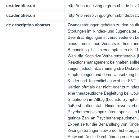
dc.identifier.uri
http://nbn-resolving.org/urn:nbn:de:bs
dc.identifier.uri
http://nbn-resolving.org/urn:nbn:de:bs
dc.description.abstract
Zwangsstörungen gehören zu den häufi
Störungen im Kindes- und Jugendalter u
Beeinträchtigungen in verschiedenen L
eines chronischen Verlaufs ist hoch, i
Behandlung. Leitlinien empfehlen als T
Wahl die Kognitive Verhaltenstherapie (
Reaktionsmanagement beinhalten sollte
zeigen jedoch, dass eine große Diskre
Empfehlungen und deren Umsetzung best
Kinder und Jugendlichen wird mit KVT 
werden oftmals gar nicht oder zumindes
eine therapeutische Begleitung bei Üb
Situationen im Alltag (höchste Symptoma
äußerst selten statt. Hindernisse hierbe
Psychotherapiekapazitäten, speziell in 
geringe Zahl an Psychotherapeutinnen 
Expertise für die Behandlung von Kinde
Zwangsstörungen sowie der hohe organis
Aufwand für die Durchführung von Expos