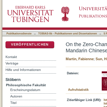
On the Zero-Change Construal of Causative
DSpace Repositorium (Manakin basiert)
Publikationsdienste
→
TOBIAS-lib - Publikationen und Dissertationen
→
5 
On the Zero-Chan
VERÖFFENTLICHEN
Mandarin Chines
Kontakt
Martin, Fabienne
;
Sun, 
Verträge
Hilfe und Informationen
Dateien:
Stöbern
Philosophische Fakultät
Aufrufstatistik
Erscheinungsdatum
Autoren
Zitierfähiger Link (URI):
ht
Titel
ht