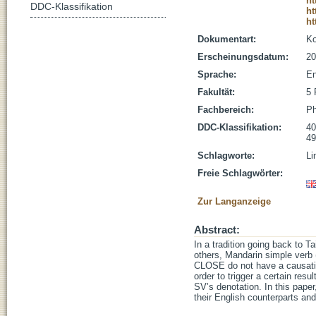
ht
DDC-Klassifikation
ht
ht
Dokumentart:
Ko
Erscheinungsdatum:
20
Sprache:
En
Fakultät:
5 
Fachbereich:
Ph
DDC-Klassifikation:
40
49
Schlagworte:
Li
Freie Schlagwörter:
Zur Langanzeige
Abstract:
In a tradition going back to
others, Mandarin simple verb
CLOSE do not have a causativ
order to trigger a certain resul
SV’s denotation. In this pape
their English counterparts and