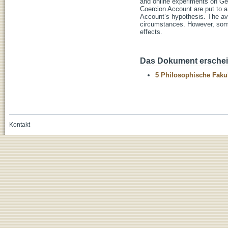
and online experiments on Ge
Coercion Account are put to a 
Account’s hypothesis. The avai
circumstances. However, some 
effects.
Das Dokument erschein
5 Philosophische Fakul
Kontakt