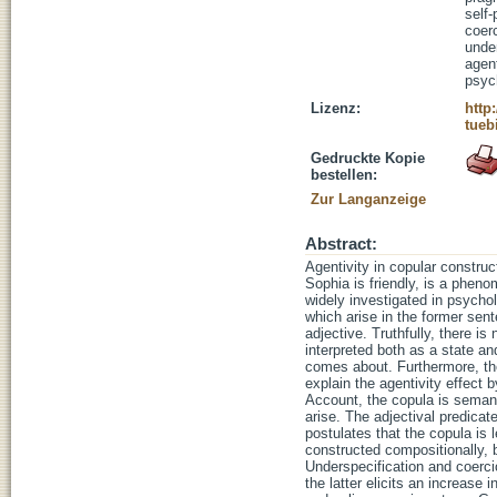
self
coer
unde
agent
psyc
Lizenz:
http
tueb
Gedruckte Kopie
bestellen:
Zur Langanzeige
Abstract:
Agentivity in copular construc
Sophia is friendly, is a phen
widely investigated in psychol
which arise in the former sen
adjective. Truthfully, there i
interpreted both as a state an
comes about. Furthermore, the
explain the agentivity effect 
Account, the copula is semant
arise. The adjectival predicat
postulates that the copula is l
constructed compositionally, bu
Underspecification and coercio
the latter elicits an increase 