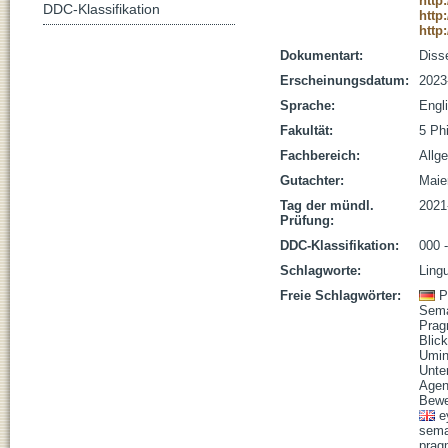
http
DDC-Klassifikation
http
http
Dokumentart:
Disse
Erscheinungsdatum:
2023
Sprache:
Engl
Fakultät:
5 Ph
Fachbereich:
Allg
Gutachter:
Maien
Tag der mündl.
2021
Prüfung:
DDC-Klassifikation:
000 
Schlagworte:
Ling
Freie Schlagwörter:
P
Sema
Prag
Blic
Umin
Unter
Age
Bewe
e
sema
prag