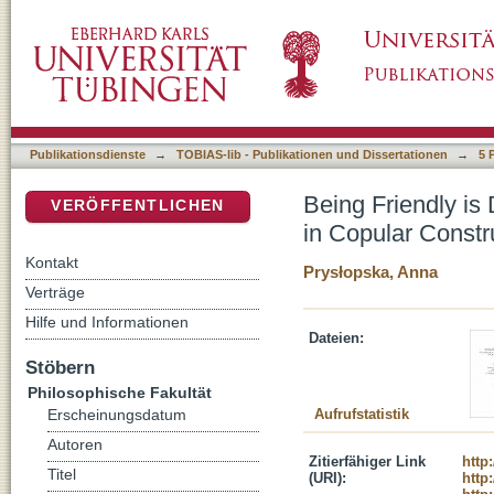
Being Friendly is Difficult. Psycholinguistic
DSpace Repositorium (Manakin basiert)
Publikationsdienste
→
TOBIAS-lib - Publikationen und Dissertationen
→
5 
Being Friendly is 
VERÖFFENTLICHEN
in Copular Constr
Kontakt
Prysłopska, Anna
Verträge
Hilfe und Informationen
Dateien:
Stöbern
Philosophische Fakultät
Aufrufstatistik
Erscheinungsdatum
Autoren
Zitierfähiger Link
http
Titel
(URI):
http